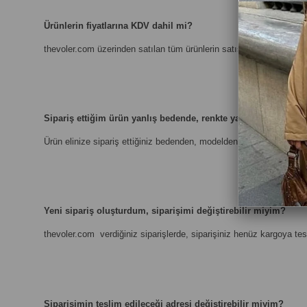
Ürünlerin fiyatlarına KDV dahil mi?
thevoler.com
üzerinden satılan tüm ürünlerin satış fiyatlarına KDV d
Sipariş ettiğim ürün yanlış bedende, renkte ya da modelde ge
Ürün elinize sipariş ettiğiniz bedenden, modelden ya da renkten fa
Yeni sipariş oluşturdum, siparişimi değiştirebilir miyim?
thevoler.com
verdiğiniz siparişlerde, siparişiniz henüz kargoya t
Siparişimin teslim edileceği adresi değiştirebilir miyim?