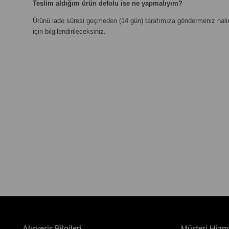
Teslim aldığım ürün defolu ise ne yapmalıyım?
Ürünü iade süresi geçmeden (14 gün) tarafımıza göndermeniz halind
için bilgilendirileceksiniz.
Alışveriş Bilgileri
Müşteri Hizme