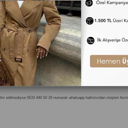
ahildir.
lirse ne yapmalıyım?
rklı gelirse 0533 440 50 29 numaralı whatsapp hattımızdan müşteri hizmetlerim
eslim edilmediyse 0533 440 50 29 numaralı whatsapp hattımızdan müşteri hizmetl