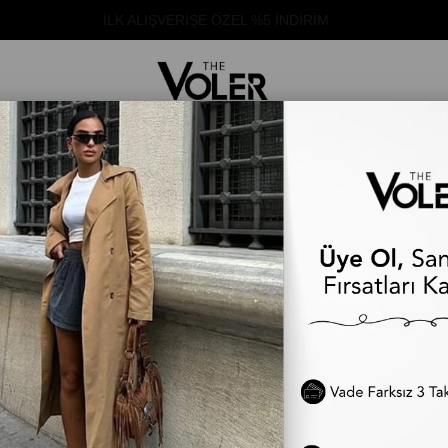
1500₺ ÜZERİ ALIŞVERİŞLERDE KARGO ÜCRETSİZ!
ÜST GİYİM
ALT GİYİM
DIŞ GİYİM
TAKIM
ELBİSE
TÜM ÜRÜNLER