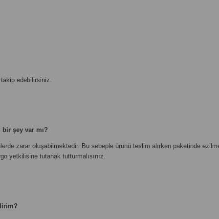
akip edebilirsiniz.
 bir şey var mı?
erde zarar oluşabilmektedir. Bu sebeple ürünü teslim alırken paketinde ezilme
o yetkilisine tutanak tutturmalısınız.
lirim?