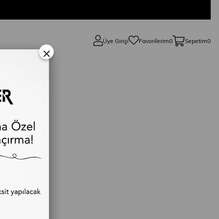
Üye Girişi
Favorilerim
0
Sepetim
0
×