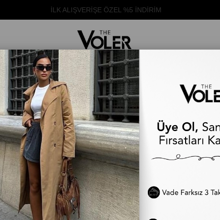
İLK ALIŞVERİŞE ÖZEL %5 İNDİRİM
ÜST GİYİM
ALT GİYİM
DIŞ GİYİM
TAKIM
ELBİSE
TÜM ÜRÜNLER