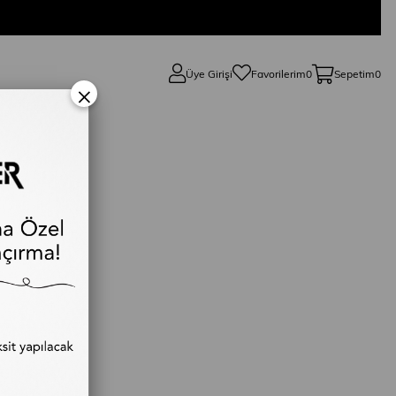
Üye Girişi
Favorilerim
0
Sepetim
0
×