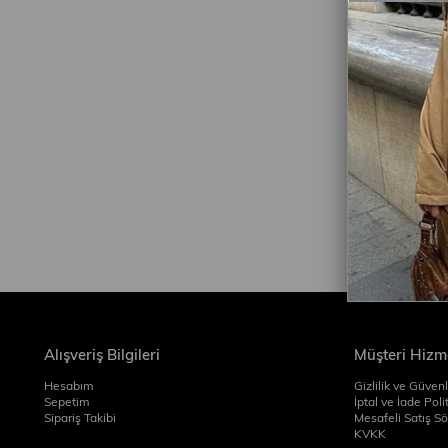
Alışveriş Bilgileri
Müşteri Hizme
Hesabım
Gizlilik ve Güvenl
Sepetim
İptal ve İade Poli
Sipariş Takibi
Mesafeli Satış S
KVKK