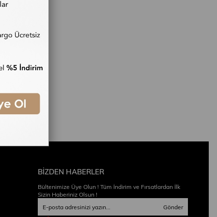
BİZDEN HABERLER
Bültenimize Üye Olun ! Tüm İndirim ve Fırsatlardan İlk
Sizin Haberiniz Olsun !
Gönder