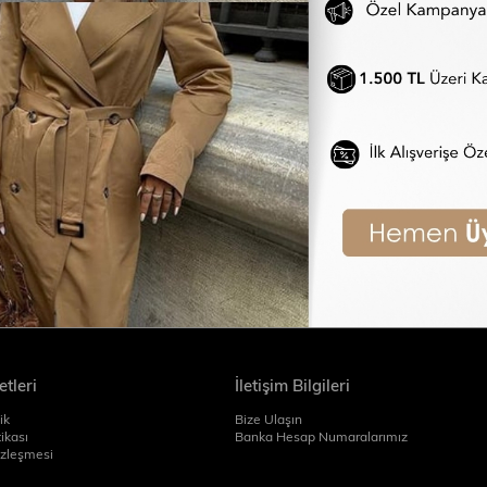
tleri
İletişim Bilgileri
ik
Bize Ulaşın
tikası
Banka Hesap Numaralarımız
özleşmesi