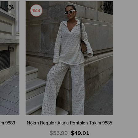
%14
ım 9889
Nolan Regular Ajurlu Pantolon Takım 9885
$56.99
$49.01