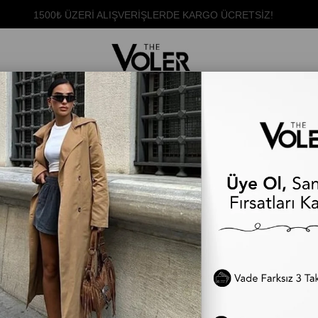
İLK ALIŞVERİŞE ÖZEL %5 İNDİRİM
ÜST GİYİM
ALT GİYİM
DIŞ GİYİM
TAKIM
ELBİSE
TÜM ÜRÜNLER
Kategoriler
%14