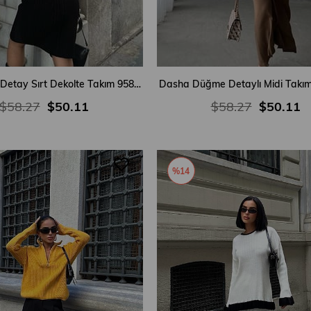
Vinca Zincir Detay Sırt Dekolte Takım 9580-01
Dasha Düğme Detaylı Midi Takı
$58.27
$50.11
$58.27
$50.11
%14