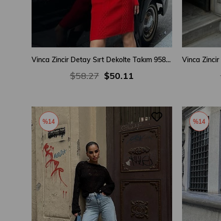
Vinca Zincir Detay Sırt Dekolte Takım 9580-01
$58.27
$50.11
%14
%14