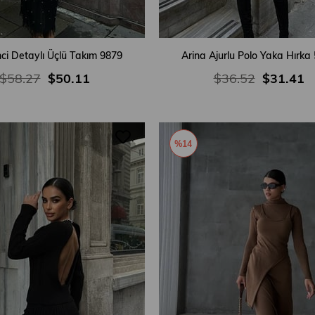
nci Detaylı Üçlü Takım 9879
Arina Ajurlu Polo Yaka Hırka
$58.27
$50.11
$36.52
$31.41
%14