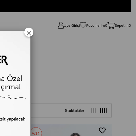
Üye Girişi
Favorilerim
0
Sepetim
0
×
Stoktakiler
%14