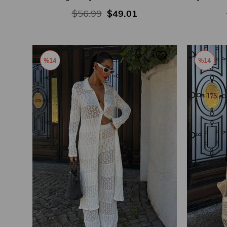
$56.99
$49.01
%14
%14