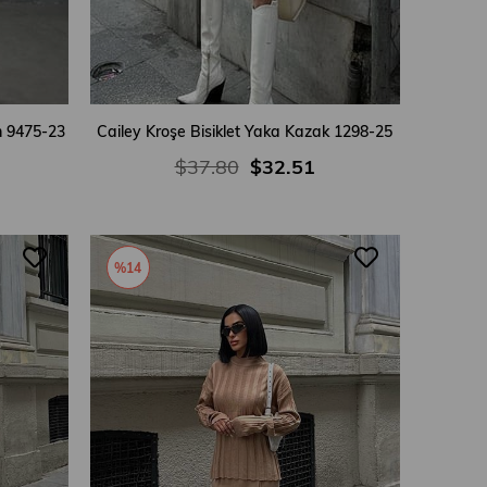
m 9475-23
Cailey Kroşe Bisiklet Yaka Kazak 1298-25
$37.80
$32.51
%14