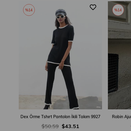
%14
%14
Dex Örme Tshırt Pantolon İkili Takım 9927
Robin Aju
$50.59
$43.51