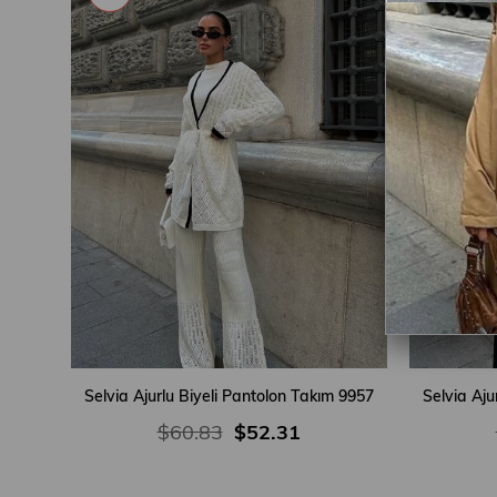
Selvia Ajurlu Biyeli Pantolon Takım 9957
Selvia Aju
$60.83
$52.31