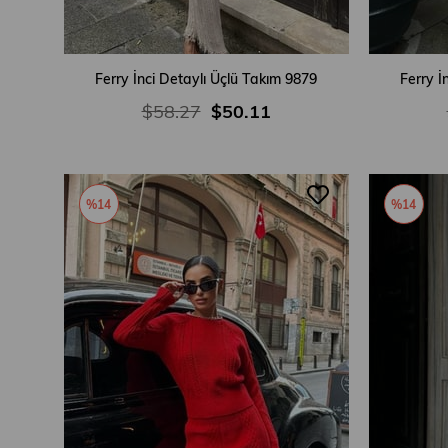
Ferry İnci Detaylı Üçlü Takım 9879
Ferry İ
$58.27
$50.11
%14
%14