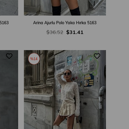
 5163
Arina Ajurlu Polo Yaka Hırka 5163
$36.52
$31.41
%14