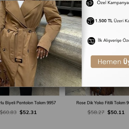
rlu Biyeli Pantolon Takım 9957
Rose Dik Yaka Fitilli Takım 
$60.83
$52.31
$58.27
$50.11