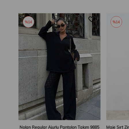
%14
%14
Nolan Regular Ajurlu Pantolon Takım 9885
Maje Sırt Z