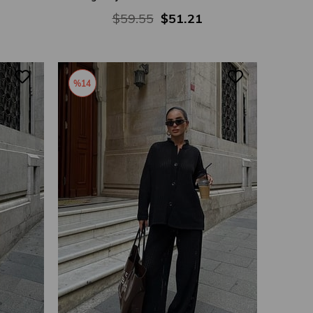
$59.55
$51.21
%14