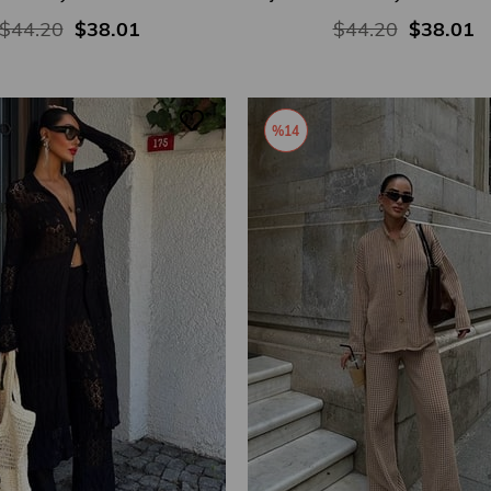
$44.20
$38.01
$44.20
$38.01
%14