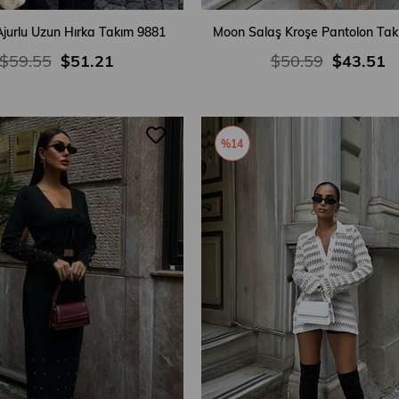
Ajurlu Uzun Hırka Takım 9881
Moon Salaş Kroşe Pantolon Tak
$59.55
$51.21
$50.59
$43.51
%14