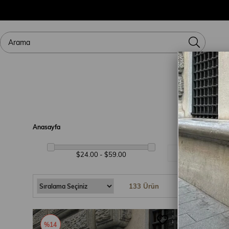
Anasayfa
Renk
$24.00 - $59.00
133 Ürün
%14
%14