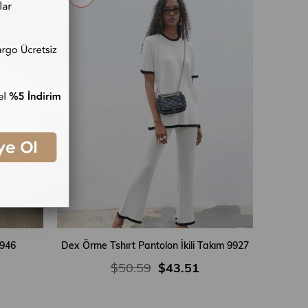
9946
Dex Örme Tshırt Pantolon İkili Takım 9927
$50.59
$43.51