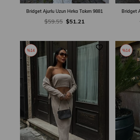
Bridget Ajurlu Uzun Hırka Takım 9881
Bridget 
$59.55
$51.21
%14
%14