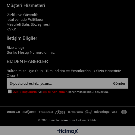
Müşteri Hizmetleri
Gizlilik ve Güvenlik
İptal ve İade Politikası
Mesafeli Satış Sözleşmesi
KVKK
İletişim Bilgileri
Bize Ulaşın
Banka Hesap Numaralarımız
BİZDEN HABERLER
Bültenimize Üye Olun ! Tüm İndirim ve Fırsatlardan İlk Sizin Haberiniz
Olsun !
Gönder
Üyelik koşullarını
ve
kişisel verilerimin
korunmasını kabul ediyorum.
© 2023
thevoler.com
- Tüm Hakları Saklıdır.