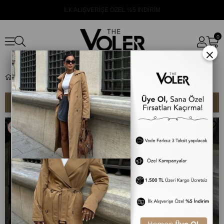
İLK ALIŞVERİŞE ÖZEL %5 İNDİRİM
0
×
Anasayfa
SIRALAMA
FILTRELEME
%14
%14