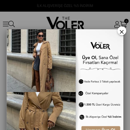
İLK ALIŞVERİŞE ÖZEL %5 İNDİRİM
0
×